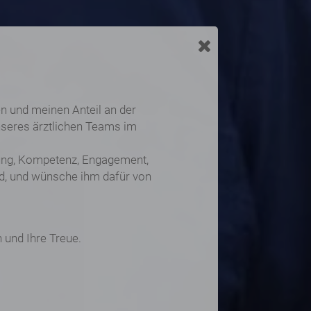
n und meinen Anteil an der
unseres ärztlichen Teams im
hrung, Kompetenz, Engagement,
d, und wünsche ihm dafür von
n und Ihre Treue.