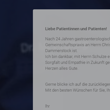
Liebe Patientinnen und Patienten!
Nach 24 Jahren gastroenterologisch
Gemeinschaftspraxis an Herrn Christ
Dammerstock ist.
Ich bin dankbar, mit Herrn Schulze
Sorgfalt und Empathie in Zukunft g
Herzen alles Gute.
Gerne blicke ich auf die zurücklie
Mit den besten Wünschen für Sie, I
lhr