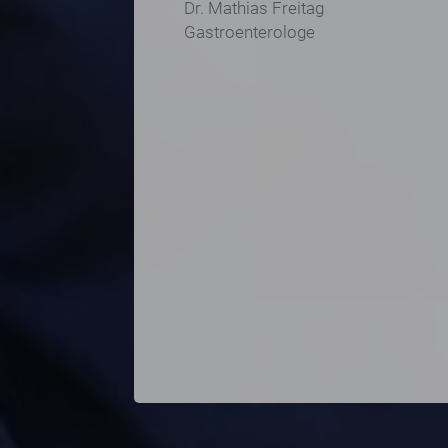
Dr. Mathias Freitag
Gastroenterologe